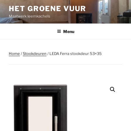
Ga
HET GROENE VUUR
naar
Maatwerk leemkachels
de
inhoud
Menu
Home
/
Stookdeuren
/ LEDA Ferra stookdeur 53×35