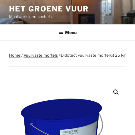
Ga
HET GROENE VUUR
naar
Maatwerk leemkachels
de
inhoud
Menu
Home
/
Vuurvaste mortels
/ Didotect vuurvaste mortelkit 25 kg