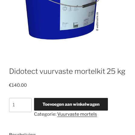
Didotect vuurvaste mortelkit 25 kg
€
140.00
Didotect
Toevoegen aan winkelwagen
vuurvaste
Categorie:
Vuurvaste mortels
mortelkit
25
kg
Beschrijving