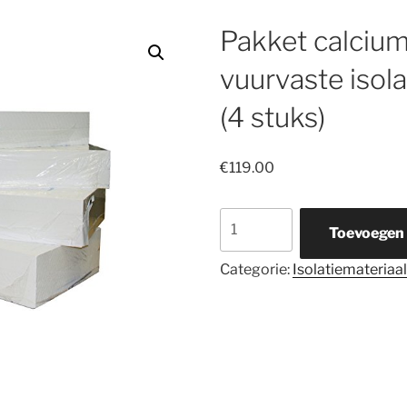
Pakket calcium
vuurvaste isol
(4 stuks)
€
119.00
Pakket
Toevoegen
calciumsilicaat
vuurvaste
Categorie:
Isolatiemateriaal
isolatieplaat
40
mm
(4
stuks)
aantal