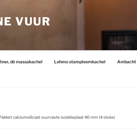
NE VUUR
tner, dé massakachel
Lehmo stampleemkachel
Ambacht 
Pakket calciumsilicaat vuurvaste isolatieplaat 40 mm (4 stuks)