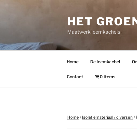
Ga
naar
HET GROE
de
inhoud
Maatwerk leemkachels
Home
De leemkachel
Or
Contact
0 items
Home
/
Isolatiemateriaal / diversen
/ 