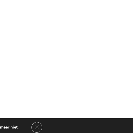
Sluit AVG/GDPR cookie banner
meer niet.