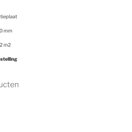
tieplaat
40 mm
/ 2 m2
stelling
ucten