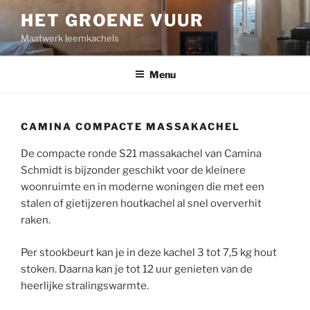
Ga
HET GROENE VUUR
naar
Maatwerk leemkachels
de
inhoud
Menu
CAMINA COMPACTE MASSAKACHEL
De compacte ronde S21 massakachel van Camina
Schmidt is bijzonder geschikt voor de kleinere
woonruimte en in moderne woningen die met een
stalen of gietijzeren houtkachel al snel oververhit
raken.
Per stookbeurt kan je in deze kachel 3 tot 7,5 kg hout
stoken. Daarna kan je tot 12 uur genieten van de
heerlijke stralingswarmte.